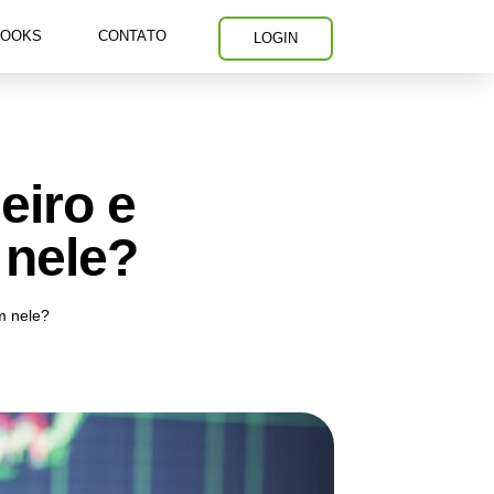
BOOKS
CONTATO
LOGIN
eiro e
 nele?
m nele?