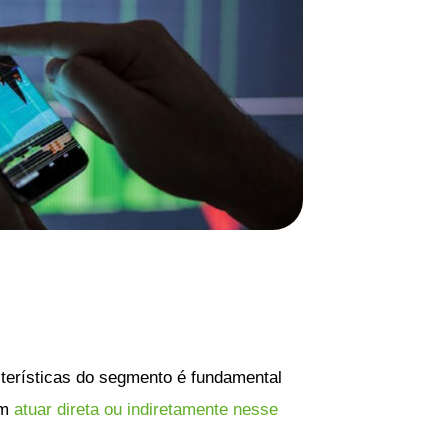
terísticas do segmento é fundamental
em
atuar direta ou indiretamente nesse